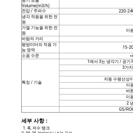
공기 흐름
Volume(m3/h)
전압 / 주파수
220-24
냉각 작용을 위한 전
원
가열 기능을 위한 전
이
원
바람의 거리
평방미터의 적용 가
15-
능 영역
소음 수준
<
1에서 3는 냉각기 / 공기 
3가지
자동 수평선상이
특징 / 기술
이
버
이
2 
GS/RO
세부 사항 :
1. 4L 저수 탱크