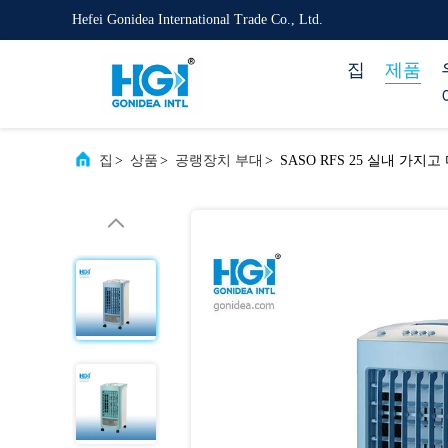
Hefei Gonidea International Trade Co., Ltd.
집
제품
집
>
상품
>
공랭장치 부대
>
SASO RFS 25 실내 가