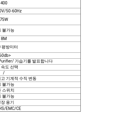
400
0V/50-60Hz
75W
용 불가능
8M
20 평방미터
60db>
Purifier/ 가습기를 발표합니다
 속도 선택
/
고 기계적 수직 변동
용 불가능
튼 스위치
용 불가능
냉장 용기
HS/EMC/CE