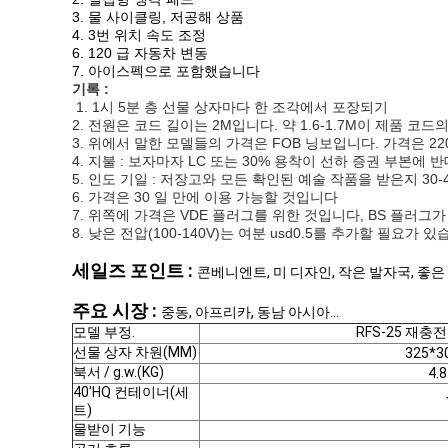
3. 물 사이클링, 저공해 상품
4. 3번 위치 속도 조정
6. 120 급 자동차 변동
7. 아이스펙으로 포함했습니다
기록 :
1. 1시 5분 층 선물 상자마다 한 조각에서 포장되기
2. 전원은 코드 길이는 2M입니다. 약 1.6-1.7M이 제품 코
3. 위에서 말한 모델들의 가격은 FOB 닝보입니다. 가격은 22
4. 지불 : 보자마자 LC 또는 30% 용착이 선하 증권 부본
5. 인도 기일 : 저장고와 모든 확인된 예술 작품을 받은지 30-
6. 가격은 30 일 만에 이용 가능할 것입니다
7. 위쪽에 가격은 VDE 플러그를 위한 것입니다, BS 플러그가
8. 낮은 전압(100-140V)는 여분 usd0.5를 추가할 필요가 
세일즈 포인트 :
콘베니엔트, 미 디자인, 작은 발자국, 좋은 
주요 시장 :
,
중동, 아프리카
동남 아시아...
모델 부정.
RFS-25
재충전
선물 상자 차원(MM)
325*3
북서 / g.w.(KG)
4.8
40'HQ 컨테이너(세
트)
물받이 기능