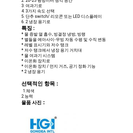
2.
20-25 평방미터
냉각 공간
3. 여과기로
4.
3가지 속도 선택
5.
단추 switch/ 리모콘 또는 LED 디스플레이
6. 2
냉장 용기
로
특징 :
* 물 증발 열 흡수, 빙결정 냉방, 빙랭
* 별들을 에아사이-무빙 자동 수평 및 수직 변동
* 레벨 표시기와 저수 탱크
* 저수 탱크에서 냉장 용기 거치대
* 물 여과기 시스템
* 이온화 장치로
* 이온화 장치 / 먼지 거즈, 공기 정화 기능
* 2 냉장 용기
선택적인 항목 :
1.체색
2.능력
:
물품 사진